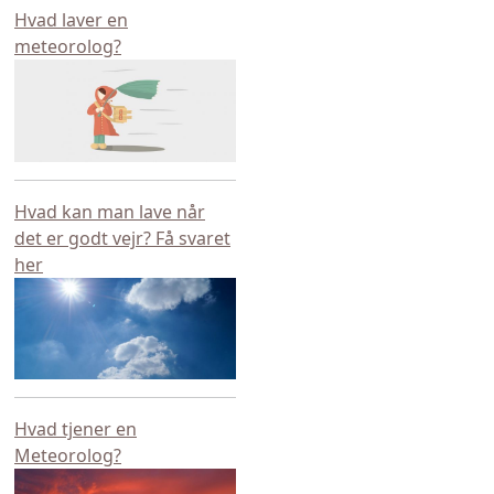
Hvad laver en
meteorolog?
Hvad kan man lave når
det er godt vejr? Få svaret
her
Hvad tjener en
Meteorolog?