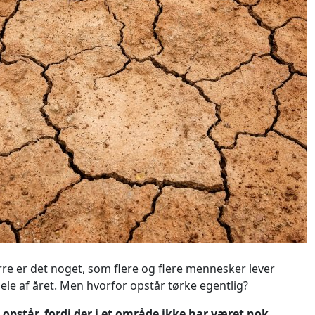
rre er det noget, som flere og flere mennesker lever
dele af året. Men hvorfor opstår tørke egentlig?
 opstår, fordi der i et område ikke har været nok