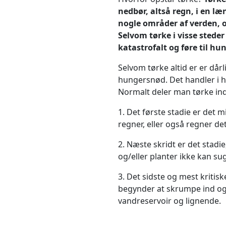
nedbør, altså regn, i en læ
nogle områder af verden, 
Selvom tørke i visse steder
katastrofalt og føre til hu
Selvom tørke altid er er dårli
hungersnød. Det handler i h
Normalt deler man tørke ind 
1. Det første stadie er det m
regner, eller også regner d
2. Næste skridt er det stadie
og/eller planter ikke kan su
3. Det sidste og mest kritis
begynder at skrumpe ind og
vandreservoir og lignende.