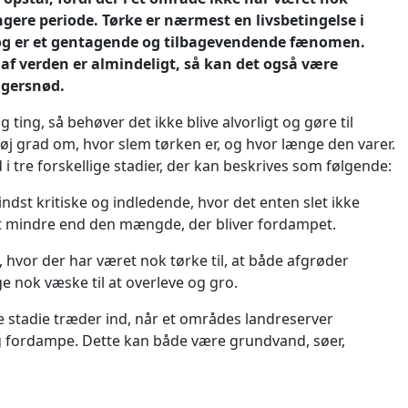
ngere periode. Tørke er nærmest en livsbetingelse i
og er et gentagende og tilbagevendende fænomen.
 af verden er almindeligt, så kan det også være
ngersnød.
g ting, så behøver det ikke blive alvorligt og gøre til
øj grad om, hvor slem tørken er, og hvor længe den varer.
i tre forskellige stadier, der kan beskrives som følgende:
indst kritiske og indledende, hvor det enten slet ikke
et mindre end den mængde, der bliver fordampet.
, hvor der har været nok tørke til, at både afgrøder
ge nok væske til at overleve og gro.
ke stadie træder ind, når et områdes landreserver
 fordampe. Dette kan både være grundvand, søer,